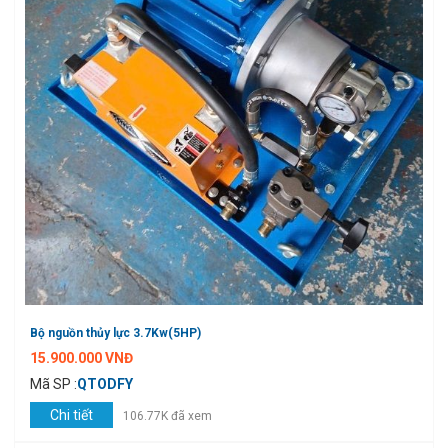
Bộ nguồn thủy lực 3.7Kw(5HP)
15.900.000 VNĐ
Mã SP :
QTODFY
Chi tiết
106.77K đã xem