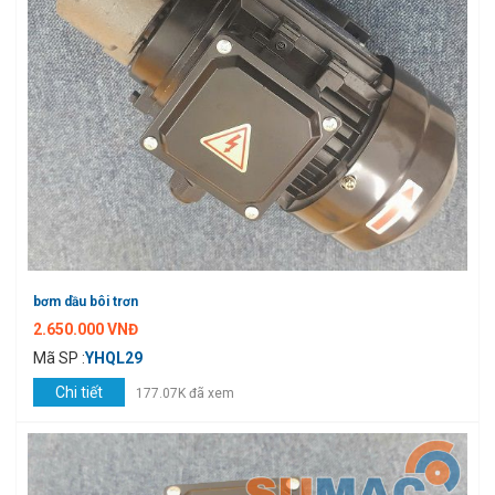
bơm dầu bôi trơn
2.650.000 VNĐ
Mã SP :
YHQL29
Chi tiết
177.07K đã xem