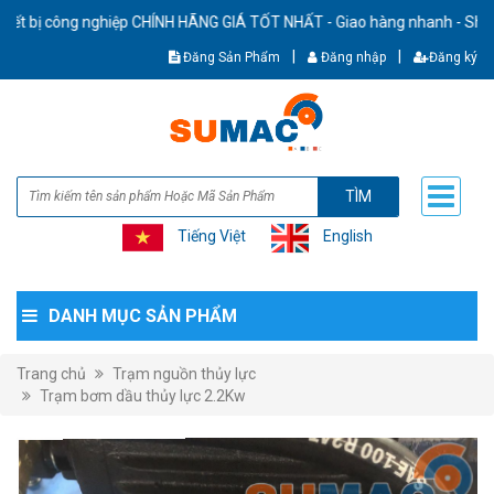
ông nghiệp CHÍNH HÃNG GIÁ TỐT NHẤT - Giao hàng nhanh - Ship cod toàn
|
|
Đăng Sản Phẩm
Đăng nhập
Đăng ký
TÌM
Tiếng Việt
English
DANH MỤC SẢN PHẨM
Trang chủ
Trạm nguồn thủy lực
Trạm bơm dầu thủy lực 2.2Kw