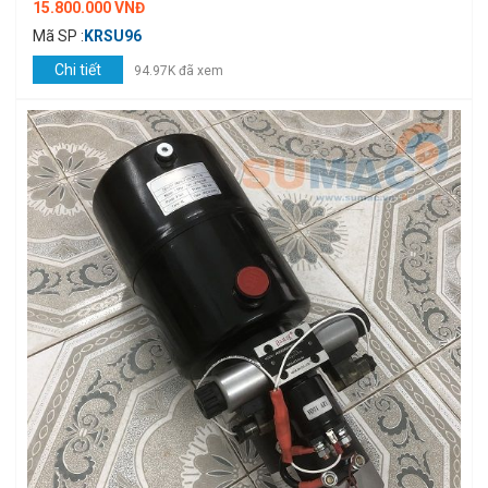
15.800.000 VNĐ
Mã SP :
KRSU96
Chi tiết
94.97K đã xem