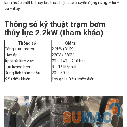
lanh hoặc thiết bị thủy lực thực hiện các chuyển động
nâng – hạ –
ép – đẩy
.
Thông số kỹ thuật trạm bơm
thủy lực 2.2kW (tham khảo)
Thông số
Giá trị
Công suất motor
2.2kW (3HP)
Điện áp
220V / 380V
Áp suất làm việc
70 – 140 – 210 bar
Lưu lượng bơm
8 – 16 lít/phút
Dung tích thùng dầu
20 – 50 lít
Kiểu điều khiển
Tay gạt / Điều khiển điện