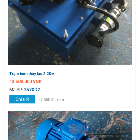
Trạm bơm thủy lực 2.2Kw
13.500.000 VNĐ
Mã SP :
257XD2
Chi tiết
47.55K đã xem