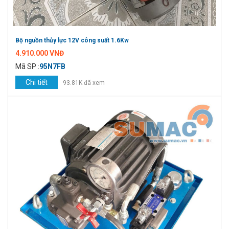
Bộ nguồn thủy lực 12V công suất 1.6Kw
4.910.000 VNĐ
Mã SP :
95N7FB
Chi tiết
93.81K đã xem