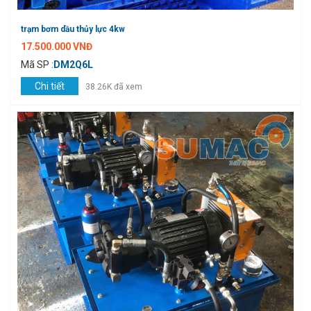
trạm bơm dầu thủy lực 4kw
17.500.000 VNĐ
Mã SP :
DM2Q6L
Chi tiết
38.26K đã xem