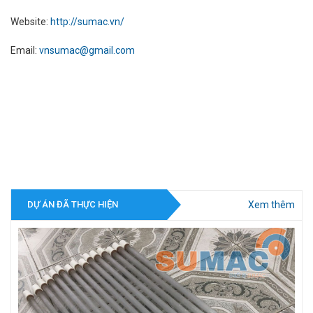
Website:
http://sumac.vn/
Email:
vnsumac@gmail.com
Xem thêm
DỰ ÁN ĐÃ THỰC HIỆN