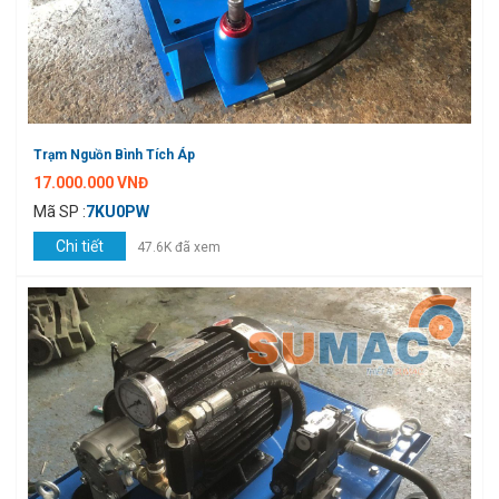
Trạm Nguồn Bình Tích Áp
17.000.000 VNĐ
Mã SP :
7KU0PW
Chi tiết
47.6K đã xem