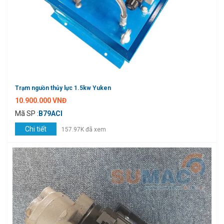
Trạm nguồn thủy lực 1.5kw Yuken
10.900.000 VNĐ
Mã SP :
B79ACI
Chi tiết
157.97K đã xem