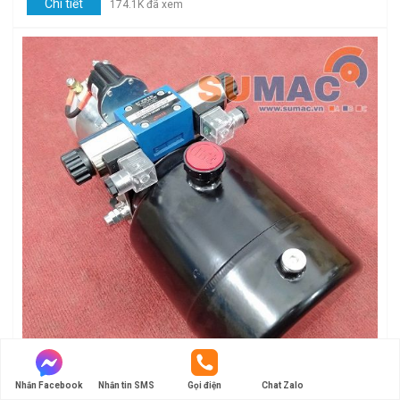
Chi tiết
174.1K đã xem
Nhắn Facebook
Nhắn tin SMS
Gọi điện
Chat Zalo