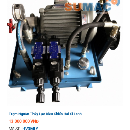
Trạm Nguồn Thủy Lực Điều Khiển Hai Xi Lanh
13.000.000 VNĐ
Mã SP :
HV3MLY