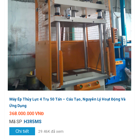
Máy Ép Thủy Lực 4 Trụ 50 Tấn – Cấu Tạo, Nguyên Lý Hoạt Động Và
Ứng Dụng
368.000.000 VNĐ
Mã SP :
H3R5MS
Chi tiết
29.46K đã xem