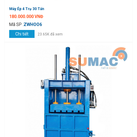
Máy Ép 4 Trụ 30 Tấn
180.000.000 VNĐ
Mã SP :
ZWHOO6
Chi tiết
23.65K đã xem