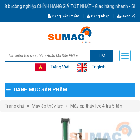
ị công nghiệp CHÍNH HÃNG GIÁ TỐT NHẤT - Giao hàng nhanh - Ship cod t
|
|
Đăng Sản Phẩm
Đăng nhập
Đăng ký
TÌM
Tiếng Việt
English
DANH MỤC SẢN PHẨM
Trang chủ
Máy ép thủy lực
Máy ép thủy lực 4 trụ 5 tấn