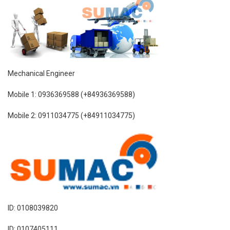
Mechanical Engineer
Mobile 1: 0936369588 (+84936369588)
Mobile 2: 0911034775 (+84911034775)
ID: 0108039820
ID: 0107405111