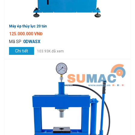
Máy ép thủy lực 20 tấn
125.000.000 VNĐ
Mã SP :
0DWASX
Chi tiết
103.93K đã xem