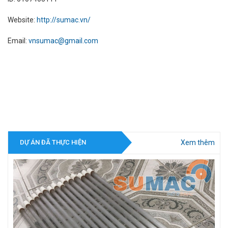
Website:
http://sumac.vn/
Email:
vnsumac@gmail.com
Xem thêm
DỰ ÁN ĐÃ THỰC HIỆN