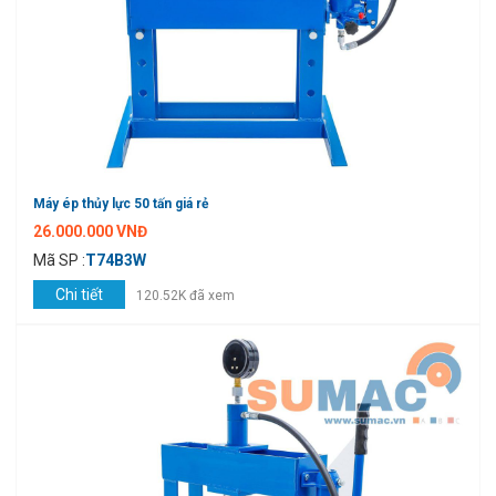
Máy ép thủy lực 50 tấn giá rẻ
26.000.000 VNĐ
Mã SP :
T74B3W
Chi tiết
120.52K đã xem