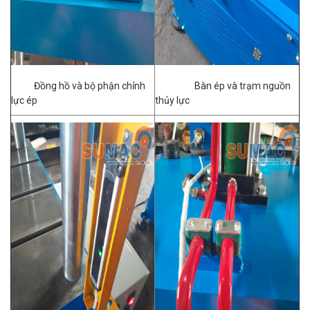
Đồng hồ và bộ phận chỉnh
Bàn ép và trạm nguồn
lực ép
thủy lực