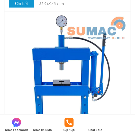
Chi tiết
132.94K đã xem
Nhắn Facebook
Nhắn tin SMS
Gọi điện
Chat Zalo