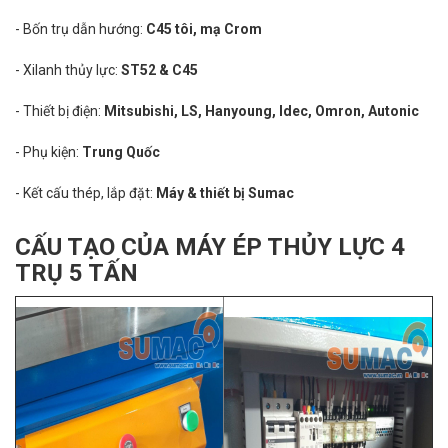
- Bốn trụ dẫn hướng:
C45 tôi, mạ Crom
- Xilanh thủy lực:
ST52 & C45
- Thiết bị điện:
Mitsubishi, LS, Hanyoung, Idec, Omron, Autonic
- Phụ kiện:
Trung Quốc
- Kết cấu thép, lắp đặt:
Máy & thiết bị Sumac
CẤU TẠO CỦA MÁY ÉP THỦY LỰC 4
TRỤ 5 TẤN