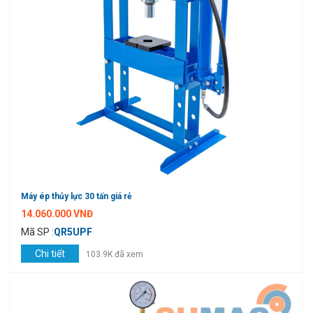
Máy ép thủy lực 30 tấn giá rẻ
14.060.000 VNĐ
Mã SP :
QR5UPF
Chi tiết
103.9K đã xem