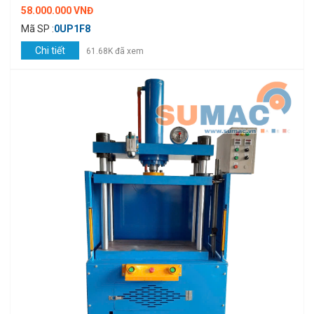
58.000.000 VNĐ
Mã SP :
0UP1F8
Chi tiết
61.68K đã xem