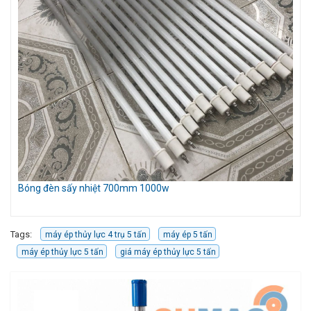
Bóng đèn sấy nhiệt 700mm 1000w
Mó
Cầ
Tags:
máy ép thủy lực 4 trụ 5 tấn
máy ép 5 tấn
máy ép thủy lực 5 tấn
giá máy ép thủy lực 5 tấn