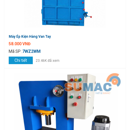
Máy Ép Kiện Hàng Van Tay
58.000 VNĐ
Mã SP :
7WZ2WM
Chi tiết
23.46K đã xem