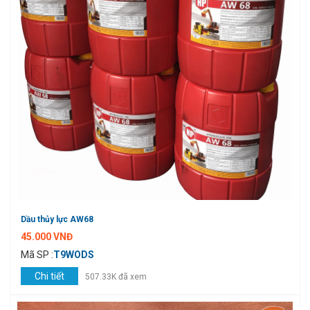
Dầu thủy lực AW68
45.000 VNĐ
Mã SP :
T9WODS
Chi tiết
507.33K đã xem