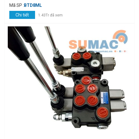
Mã SP :
BTD8ML
Chi tiết
1.43Tr đã xem