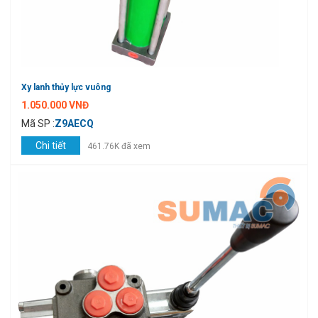
Xy lanh thủy lực vuông
1.050.000 VNĐ
Mã SP :
Z9AECQ
Chi tiết
461.76K đã xem