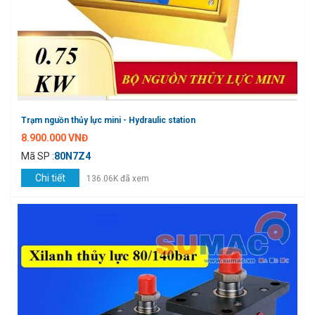
Trạm nguồn thủy lực mini - Hydraulic station
8.900.000 VNĐ
Mã SP :
80N7Z4
Chi tiết
136.06K đã xem