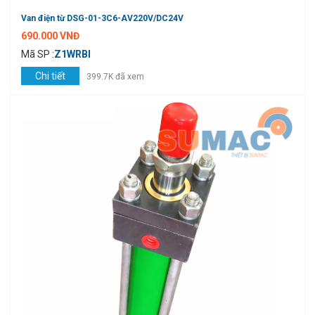
Van điện từ DSG-01-3C6-AV220V/DC24V
690.000 VNĐ
Mã SP :
Z1WRBI
Chi tiết
399.7K đã xem