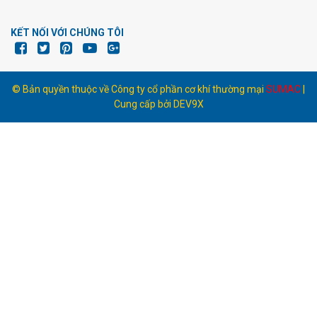
KẾT NỐI VỚI CHÚNG TÔI
© Bản quyền thuộc về Công ty cổ phần cơ khí thường mại
SUMAC
|
Cung cấp bởi
DEV9X