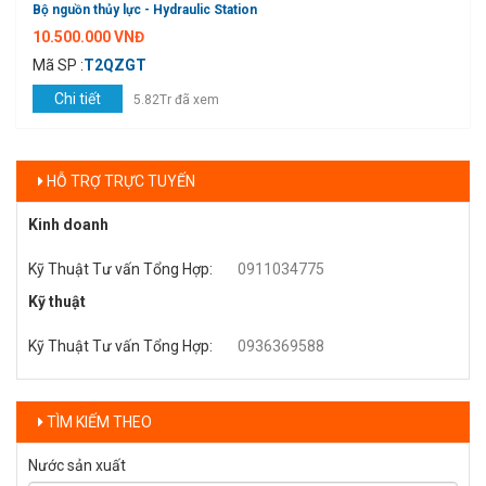
Bộ nguồn thủy lực - Hydraulic Station
10.500.000 VNĐ
Mã SP :
T2QZGT
Chi tiết
5.82Tr đã xem
HỖ TRỢ TRỰC TUYẾN
Kinh doanh
Kỹ Thuật Tư vấn Tổng Hợp
:
0911034775
Kỹ thuật
Kỹ Thuật Tư vấn Tổng Hợp
:
0936369588
TÌM KIẾM THEO
Nước sản xuất