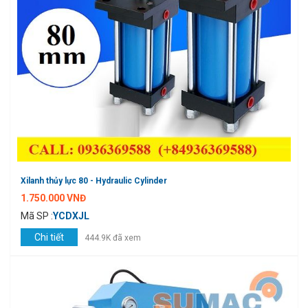
Xilanh thủy lực 80 - Hydraulic Cylinder
1.750.000 VNĐ
Mã SP :
YCDXJL
Chi tiết
444.9K đã xem