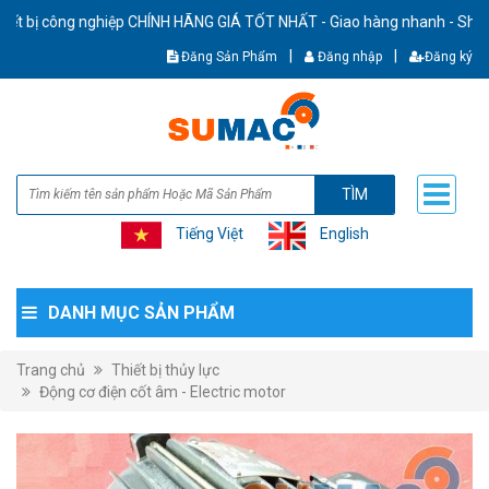
ị công nghiệp CHÍNH HÃNG GIÁ TỐT NHẤT - Giao hàng nhanh - Ship cod to
|
|
Đăng Sản Phẩm
Đăng nhập
Đăng ký
TÌM
Tiếng Việt
English
DANH MỤC SẢN PHẨM
Trang chủ
Thiết bị thủy lực
Động cơ điện cốt âm - Electric motor