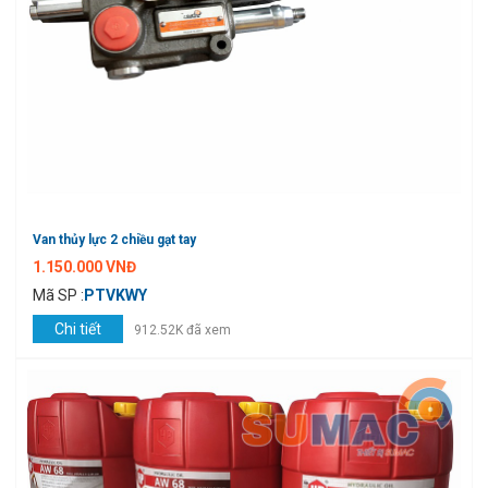
Van thủy lực 2 chiều gạt tay
1.150.000 VNĐ
Mã SP :
PTVKWY
Chi tiết
912.52K đã xem