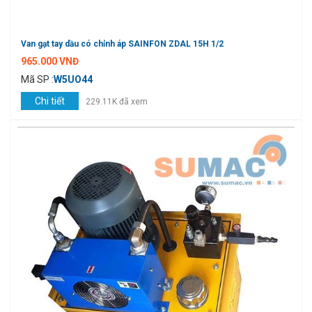
Van gạt tay dầu có chỉnh áp SAINFON ZDAL 15H 1/2
965.000 VNĐ
Mã SP :
W5UO44
Chi tiết
229.11K đã xem