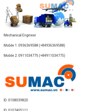
Mechanical Engineer
Mobile 1: 0936369588 (+84936369588)
Mobile 2: 0911034775 (+84911034775)
ID: 0108039820
ID: 0107405111