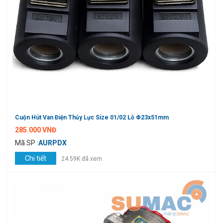
Cuộn Hút Van Điện Thủy Lực Size 01/02 Lỗ Φ23x51mm
285.000 VNĐ
Mã SP :
AURPDX
Chi tiết
24.59K đã xem