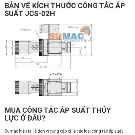
BẢN VẼ KÍCH THƯỚC CÔNG TẮC ÁP
SUẤT JCS-02H
MUA CÔNG TẮC ÁP SUẤT THỦY
LỰC Ở ĐÂU?
Sumac hiện tại là đơn vị cung cấp xỉ, lẻ các loại công tắc áp suất