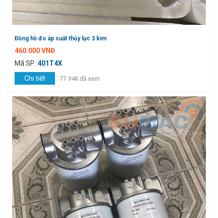
Đồng hồ đo áp suất thủy lực 3 kim
460.000 VNĐ
Mã SP :
401T4X
Chi tiết
77.94K đã xem