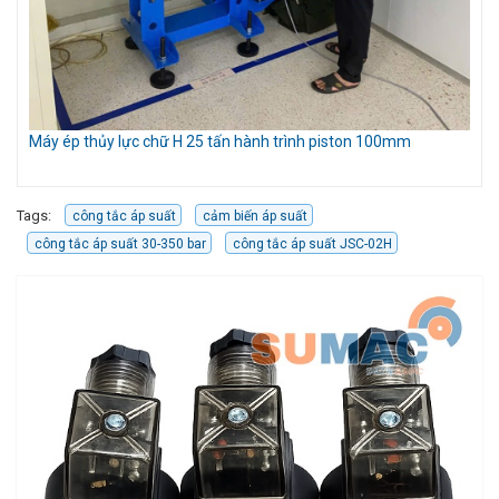
Móc cẩu gắn càng xe nâng 3 tấn
Kẹ
Tags:
công tắc áp suất
cảm biến áp suất
công tắc áp suất 30-350 bar
công tắc áp suất JSC-02H