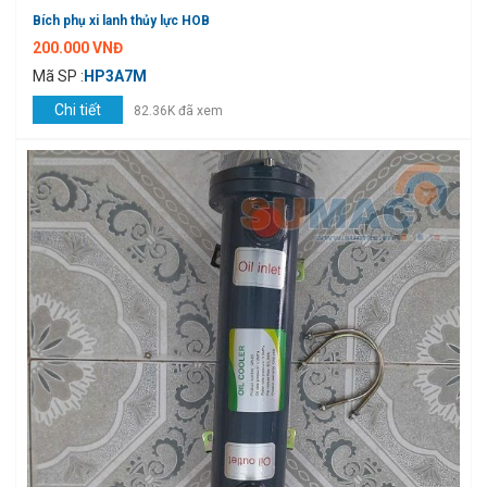
Bích phụ xi lanh thủy lực HOB
200.000 VNĐ
Mã SP :
HP3A7M
Chi tiết
82.36K đã xem