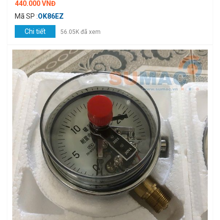
440.000 VNĐ
Mã SP :
OK86EZ
Chi tiết
56.05K đã xem