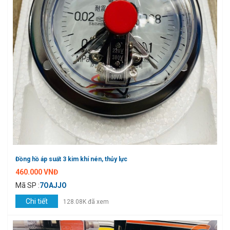
Đồng hồ áp suất 3 kim khí nén, thủy lực
460.000 VNĐ
Mã SP :
7OAJJO
Chi tiết
128.08K đã xem