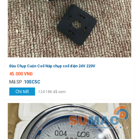
Đầu Chụp Cuộn Coil Nắp chụp coil điện 24V 220V
45.000 VNĐ
Mã SP :
10SC5C
Chi tiết
124.18K đã xem