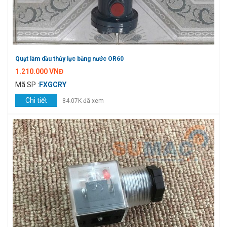
Quạt làm dầu thủy lực bằng nước OR60
1.210.000 VNĐ
Mã SP :
FXGCRY
Chi tiết
84.07K đã xem