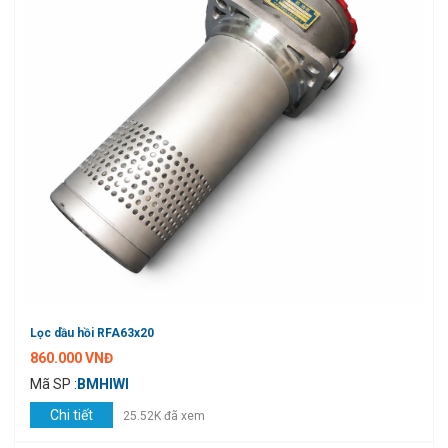
Lọc dầu hồi RFA63x20
860.000 VNĐ
Mã SP :
BMHIWI
Chi tiết
25.52K đã xem