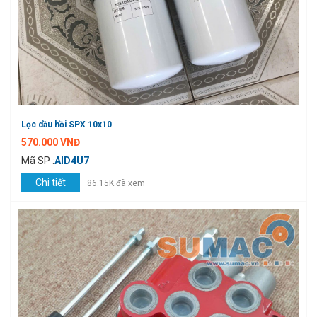
Lọc dầu hồi SPX 10x10
570.000 VNĐ
Mã SP :
AID4U7
Chi tiết
86.15K đã xem