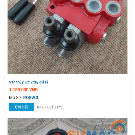
Van thủy lực 2 tay giá rẻ
1.180.000 VNĐ
Mã SP :
RQ8VCI
Chi tiết
84.67K đã xem