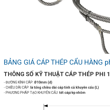
BẢNG GIÁ CÁP THÉP CẨU HÀNG p
THÔNG SỐ KỸ THUẬT CÁP THÉP PHI
- ĐƯỜNG KÍNH CÁP:
Ø10mm (d)
- CHIỀU DÀI CÁP:
là tổng chiều dài cáp tính cả khuyên cẩu (L)
- PHƯƠNG PHÁP TẠO KHUYÊN CẨU:
tết cáp/ép nhôm