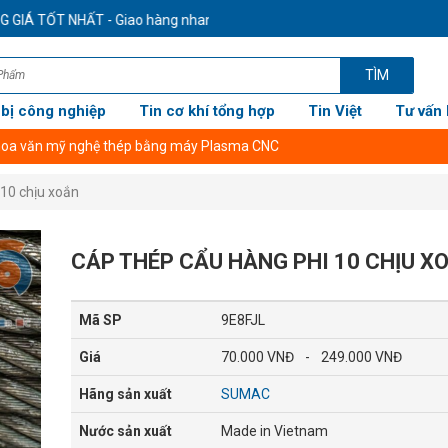
GIÁ TỐT NHẤT - Giao hàng nhanh - Ship cod toàn quốc. Hotline/zalo: +8
TÌM
 bị công nghiệp
Tin cơ khí tổng hợp
Tin Việt
Tư vấn 
 hoa văn mỹ nghệ thép bằng máy Plasma CNC
 10 chịu xoắn
CÁP THÉP CẨU HÀNG PHI 10 CHỊU X
Mã SP
9E8FJL
Giá
70.000 VNĐ
-
249.000 VNĐ
Hãng sản xuất
SUMAC
Nước sản xuất
Made in Vietnam