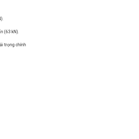
).
n (63 kN).
ải trọng chính