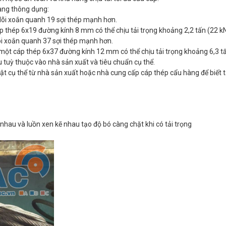
hàng thông dụng:
 lõi xoắn quanh 19 sợi thép mạnh hơn.
p thép 6x19 đường kính 8 mm có thể chịu tải trọng khoảng 2,2 tấn (22 kN
lõi xoắn quanh 37 sợi thép mạnh hơn.
một cáp thép 6x37 đường kính 12 mm có thể chịu tải trọng khoảng 6,3 tấ
hau tuỳ thuộc vào nhà sản xuất và tiêu chuẩn cụ thể.
t cụ thể từ nhà sản xuất hoặc nhà cung cấp cáp thép cẩu hàng để biết t
i nhau và luồn xen kẽ nhau tạo độ bó càng chặt khi có tải trọng