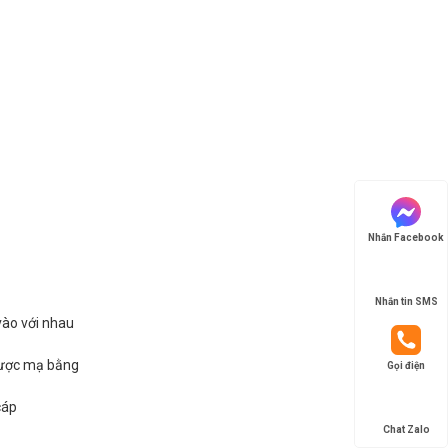
Nhắn Facebook
Nhắn tin SMS
vào với nhau
.được mạ bằng
Gọi điện
cáp
Chat Zalo