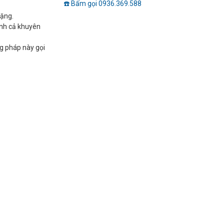
☎️ Bấm gọi 0936.369.588
nặng.
ính cả khuyên
ng pháp này gọi