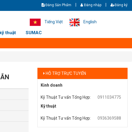
|
|
Đăng Sản Phẩm
Đăng nhập
Đăng ký
436369588 - 0911034775
Tiếng Việt
English
kỹ thuật
SUMAC
HỖ TRỢ TRỰC TUYẾN
OẮN
Kinh doanh
Kỹ Thuật Tư vấn Tổng Hợp
:
0911034775
Kỹ thuật
Kỹ Thuật Tư vấn Tổng Hợp
:
0936369588