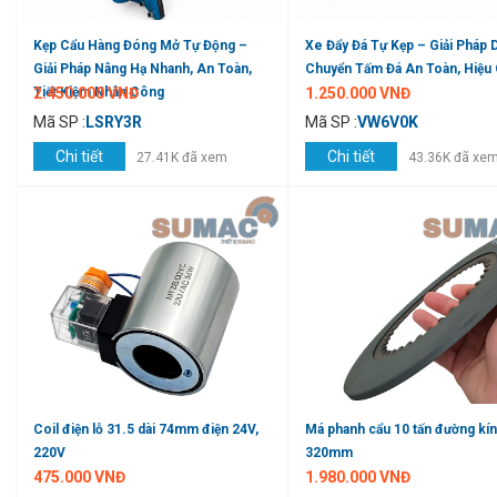
Kẹp Cẩu Hàng Đóng Mở Tự Động –
Xe Đẩy Đá Tự Kẹp – Giải Pháp D
Giải Pháp Nâng Hạ Nhanh, An Toàn,
Chuyển Tấm Đá An Toàn, Hiệu
Tiết Kiệm Nhân Công
2.450.000 VNĐ
1.250.000 VNĐ
Mã SP :
LSRY3R
Mã SP :
VW6V0K
Chi tiết
Chi tiết
27.41K đã xem
43.36K đã xe
Coil điện lỗ 31.5 dài 74mm điện 24V,
Má phanh cẩu 10 tấn đường kí
220V
320mm
475.000 VNĐ
1.980.000 VNĐ