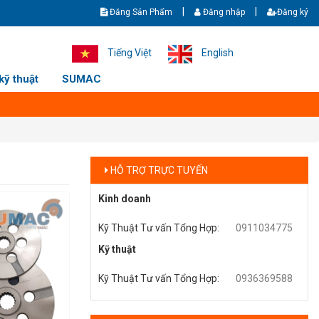
|
|
Đăng Sản Phẩm
Đăng nhập
Đăng ký
T - Giao hàng nhanh - Ship cod toàn quốc. Hotline/zalo: +8436369588 
Tiếng Việt
English
kỹ thuật
SUMAC
HỖ TRỢ TRỰC TUYẾN
Kinh doanh
Kỹ Thuật Tư vấn Tổng Hợp
:
0911034775
Kỹ thuật
Kỹ Thuật Tư vấn Tổng Hợp
:
0936369588