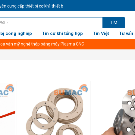
cung cấp thiết bị cơ khí, thiết bị công nghiệp CHÍNH HÃNG GIÁ TỐT NHẤ
TÌM
 bị công nghiệp
Tin cơ khí tổng hợp
Tin Việt
Tư vấn 
 hoa văn mỹ nghệ thép bằng máy Plasma CNC