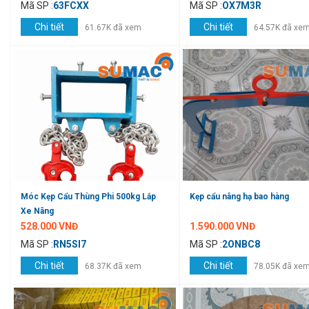
Mã SP :
63FCXX
Mã SP :
OX7M3R
Chi tiết
Chi tiết
61.67K đã xem
64.57K đã xe
Móc Kẹp Cẩu Thùng Phi 500kg Lắp
Kẹp cẩu nâng hạ bao hàng
Xe Nâng
528.000 VNĐ
1.590.000 VNĐ
Mã SP :
RN5SI7
Mã SP :
2ONBC8
Chi tiết
Chi tiết
68.37K đã xem
78.05K đã xe