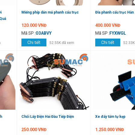
i
Miếng phíp dán má phanh cẩu trục
Đĩa phanh cẩu trục Hàn
 Quả
120.000 VNĐ
400.000 VNĐ
Mã SP :
O3ABVY
Mã SP :
FYXWGL
Chi tiết
Chi tiết
m
52.55K đã xem
52.33K
nh
Chổi Lấy Điện Hai Đầu Tiếp Điện
Xe đẩy tấm tự kẹp
250.000 VNĐ
1.250.000 VNĐ