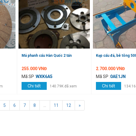
Má phanh cẩu Hàn Quốc 2 tấn
Kẹp cẩu đá, bê tông 5
255.000 VNĐ
2.700.000 VNĐ
Mã SP :
WXK6A5
Mã SP :
0AE1JN
Chi tiết
Chi tiết
em
140.79K đã xem
134.16
5
6
7
8
...
11
12
»