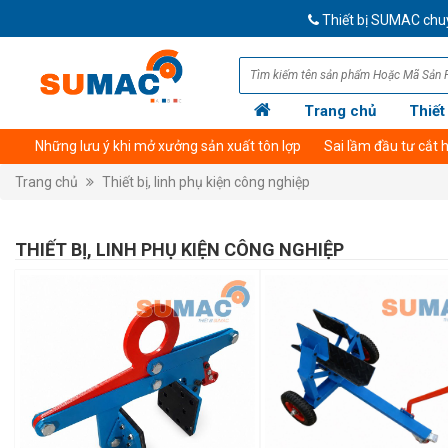
Thiết bị SUMAC chuyên 
Trang chủ
Thiết
Những lưu ý khi mở xưởng sản xuất tôn lợp
Sai lầm đầu tư cắt
Trang chủ
Thiết bị, linh phụ kiện công nghiệp
THIẾT BỊ, LINH PHỤ KIỆN CÔNG NGHIỆP