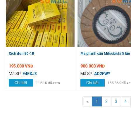
Xích đơn 80-1R
Má phanh cẩu Mitsubishi 5 tấn
195.000 VNĐ
900.000 VNĐ
Mã SP :
E4EXJ3
Mã SP :
AD2FWY
Chi tiết
Chi tiết
112.1K đã xem
155.86K đã x
«
1
2
3
4