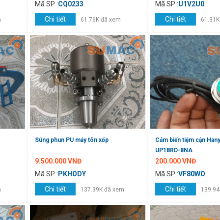
Mã SP :
CQ0233
Mã SP :
U1V2U0
Chi tiết
Chi tiết
m
61.76K đã xem
61.31K
Súng phun PU máy tôn xốp
Cảm biến tiệm cận Ha
UP18RD-8NA
9.500.000 VNĐ
200.000 VNĐ
Mã SP :
PKHODY
Mã SP :
VF80WO
Chi tiết
Chi tiết
m
137.39K đã xem
139.94