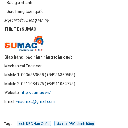
- Báo giá nhanh
- Giao hàng toàn quốc
Mọi chi tiết vui lòng liên hệ:
THIẾT BỊ SUMAC
Giao hàng, bảo hành hàng toàn quốc
Mechanical Engineer
Mobile 1: 0936369588 (+84936369588)
Mobile 2: 0911034775 (+84911034775)
Website:
http://sumac.vn/
Email:
vnsumac@gmail.com
Tags:
xích DBC Hàn Quốc
xích tải DBC chính hãng