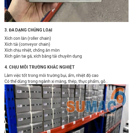
3. ĐA DẠNG CHỦNG LOẠI
Xích con lăn (roller chain)
Xích tải (conveyor chain)
Xích chịu nhiệt, chống ăn mòn
Xích gắn tai gá, xích băng tải chuyên dụng
4. CHỊU MÔI TRƯỜNG KHẮC NGHIỆT
Làm việc tốt trong môi trường bụi, ẩm, nhiệt độ cao
Có thể dùng trong ngành xi măng, thép, thực phẩm, gỗ…