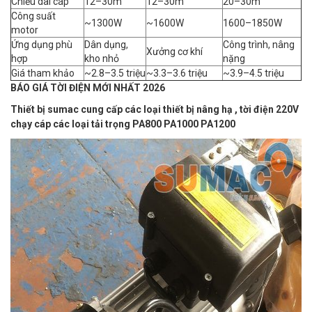
Chiều dài cáp
12–30m
12–30m
20–30m
Công suất
~1300W
~1600W
1600–1850W
motor
Ứng dụng phù
Dân dụng,
Công trình, nâng
Xưởng cơ khí
hợp
kho nhỏ
nặng
Giá tham khảo
~2.8–3.5 triệu
~3.3–3.6 triệu
~3.9–4.5 triệu
BÁO GIÁ TỜI ĐIỆN MỚI NHẤT 2026
Thiết bị sumac cung cấp các loại thiết bị nâng hạ , tời điện 220V
chạy cáp các loại tải trọng PA800 PA1000 PA1200