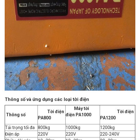
Thông số và ứng dụng các loại tời điện
Máy tời
Tời điện
Tời điện
Thông số
điện PA1000
PA800
PA1200
Tải trọng tối đa
800kg
1000kg
1200kg
Điện áp
220V
220V
220-240V